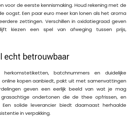
en voor de eerste kennismaking. Houd rekening met de
 de oogst. Een paar euro meer kan lonen als het aroma
eerdere zettingen. Verschillen in oxidatiegraad geven
ijft kiezen een spel van afweging tussen prijs,
l echt betrouwbaar
ls herkomstetiketten, batchnummers en duidelijke
 online kopen aanbiedt, pakt uit met samenvattingen
rdelingen geven een eerlijk beeld van wat je mag
grasachtige ondertonen die de thee opfrissen, en
 Een solide leverancier biedt daarnaast herhaalde
stentie in verpakking.