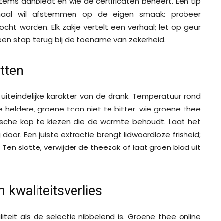
items aanbiedt en wie de certificaten beheert. Een tip
al wil afstemmen op de eigen smaak: probeer
ht worden. Elk zakje vertelt een verhaal; let op geur
een stap terug bij de toename van zekerheid.
tten
iteindelijke karakter van de drank. Temperatuur rond
 heldere, groene toon niet te bitter. wie groene thee
sche kop te kiezen die de warmte behoudt. Laat het
door. Een juiste extractie brengt lidwoordloze frisheid;
 Ten slotte, verwijder de theezak of laat groen blad uit
 kwaliteitsverlies
iteit als de selectie nibbelend is. Groene thee online