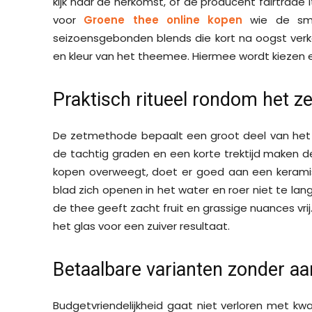
kijk naar de herkomst, of de producent fairtrade 
voor
Groene thee online kopen
wie de sma
seizoensgebonden blends die kort na oogst verkoc
en kleur van het theemee. Hiermee wordt kiezen 
Praktisch ritueel rondom het ze
De zetmethode bepaalt een groot deel van het u
de tachtig graden en een korte trektijd maken de
kopen overweegt, doet er goed aan een kerami
blad zich openen in het water en roer niet te lang 
de thee geeft zacht fruit en grassige nuances vrij.
het glas voor een zuiver resultaat.
Betaalbare varianten zonder aan
Budgetvriendelijkheid gaat niet verloren met kwal